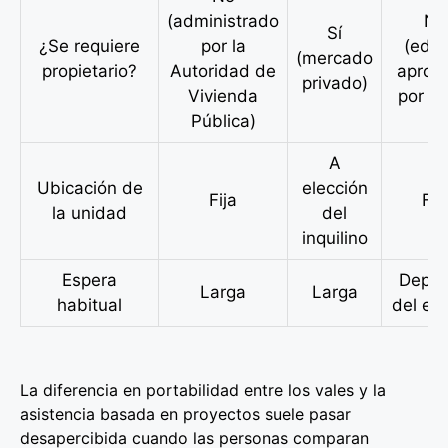
(administrado
No
Sí
¿Se requiere
por la
(edifi
(mercado
propietario?
Autoridad de
aprob
privado)
Vivienda
por H
Pública)
A
Ubicación de
elección
Fija
Fij
la unidad
del
inquilino
Espera
Depe
Larga
Larga
habitual
del edi
La diferencia en portabilidad entre los vales y la
asistencia basada en proyectos suele pasar
desapercibida cuando las personas comparan