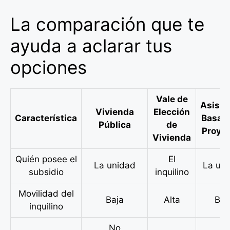
La comparación que te
ayuda a aclarar tus
opciones
Vale de
Asiste
Vivienda
Elección
Característica
Basad
Pública
de
Proye
Vivienda
Quién posee el
El
La unidad
La un
subsidio
inquilino
Movilidad del
Baja
Alta
Baj
inquilino
No