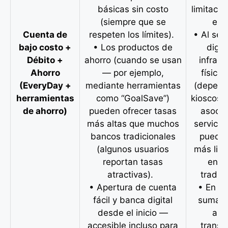
básicas sin costo
limitaci
(siempre que se
el 
Cuenta de
respeten los límites).
• Al ser
bajo costo +
• Los productos de
digit
Débito +
ahorro (cuando se usan
infraes
Ahorro
— por ejemplo,
física 
(EveryDay +
mediante herramientas
(depend
herramientas
como “GoalSave”)
kioscos 
de ahorro)
pueden ofrecer tasas
asocia
más altas que muchos
servicio 
bancos tradicionales
puede 
(algunos usuarios
más lim
reportan tasas
en b
atractivas).
tradic
• Apertura de cuenta
• En el
fácil y banca digital
sumas 
desde el inicio —
aho
accesible incluso para
transa