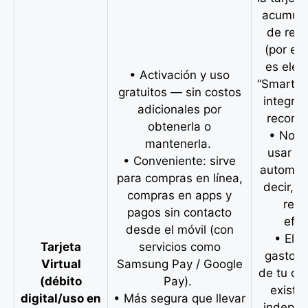
acumula
de rec
(por ej
es eleg
• Activación y uso
“Smart S
gratuitos — sin costos
integra
adicionales por
recomp
obtenerla o
• No s
mantenerla.
usar en
• Conveniente: sirve
automát
para compras en línea,
decir, n
compras en apps y
reti
pagos sin contacto
efec
desde el móvil (con
• El l
Tarjeta
servicios como
gasto es
Virtual
Samsung Pay / Google
de tu cu
(débito
Pay).
existe
digital/uso en
• Más segura que llevar
indepen