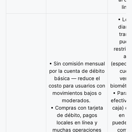
limi
• Los 
diario
trans
pued
restrict
alg
• Sin comisión mensual
(especia
por la cuenta de débito
cuen
básica — reduce el
verif
costo para usuarios con
biométri
movimientos bajos o
• Para r
moderados.
efectivo 
• Compras con tarjeta
caja) o 
de débito, pagos
en ef
locales en línea y
pueden 
muchas operaciones
comis