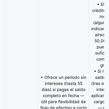
• El l
crédito 
mod
(alguna
indican 
alrede
50,000)
puede
suficie
compr
gra
• Si no
• Ofrece un período sin
saldo 
intereses (hasta 55
(tras el 
días) si pagas el saldo
intere
completo en fecha —
aplican i
útil para flexibilidad de
cargos 
flujo de efectivo a corto
— rie