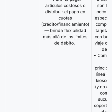
artículos costosos o
son lim
distribuir el pago en
poco at
cuotas
especia
(crédito/financiamiento)
compara
— brinda flexibilidad
tarjeta
más allá de los límites
con bene
de débito.
viaje o 
de d
• Como 
op
principa
línea o
kioscos 
(y no co
compl
sucursa
soporte 
al cli