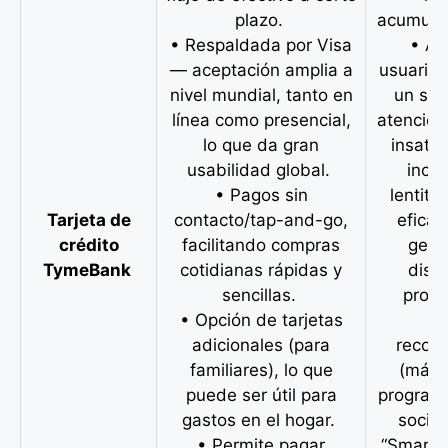
plazo.
acumula
• Respaldada por Visa
• Al
— aceptación amplia a
usuarios
nivel mundial, tanto en
un ser
línea como presencial,
atención 
lo que da gran
insatis
usabilidad global.
incl
• Pagos sin
lentitu
Tarjeta de
contacto/tap-and-go,
eficac
crédito
facilitando compras
gest
TymeBank
cotidianas rápidas y
disp
sencillas.
prob
• Opción de tarjetas
• 
adicionales (para
recom
familiares), lo que
(más a
puede ser útil para
programa
gastos en el hogar.
socio
• Permite pagar
“Smart 