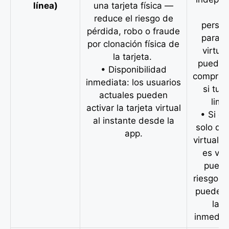
línea)
una tarjeta física —
lí
reduce el riesgo de
person
pérdida, robo o fraude
para la
por clonación física de
virtual
la tarjeta.
puede r
• Disponibilidad
compras
inmediata: los usuarios
si tu 
actuales pueden
limi
activar la tarjeta virtual
• Si d
al instante desde la
solo de 
app.
virtual y
es vul
puede
riesgos
puedes 
la t
inmedia