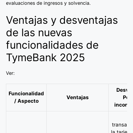
evaluaciones de ingresos y solvencia.
Ventajas y desventajas
de las nuevas
funcionalidades de
TymeBank 2025
Ver:
Desven
Funcionalidad
Ventajas
Pos
/ Aspecto
inconv
• 
transacc
la tarjeta