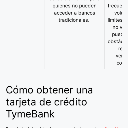
quienes no pueden
frecuent
acceder a bancos
volum
tradicionales.
límites 
no ver
pueden
obstácul
real
verif
comp
Cómo obtener una
tarjeta de crédito
TymeBank